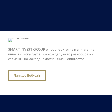
SMART INVEST GROUP
е просперитетна и влијателна
инвестициска групација која делува во разнообразни
сегменти на македонскиот бизнис и општество.
Линк до Веб-сајт