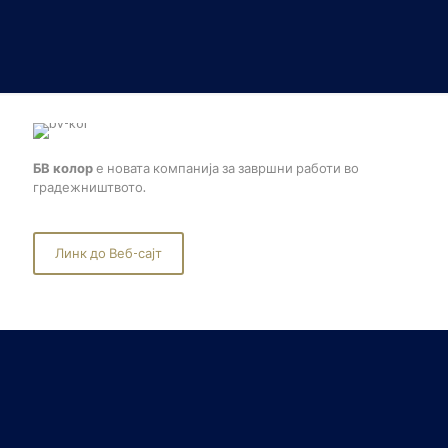
БВ колор
е новата компанија за завршни работи во
градежништвото.
Линк до Веб-сајт